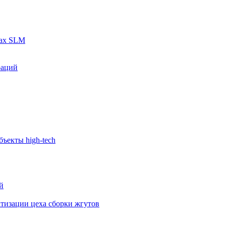
рах SLM
раций
ъекты high-tech
й
тизации цеха сборки жгутов