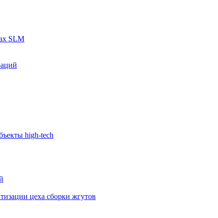
рах SLM
раций
ъекты high-tech
й
тизации цеха сборки жгутов