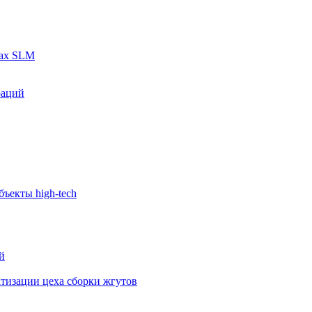
рах SLM
раций
ъекты high-tech
й
тизации цеха сборки жгутов