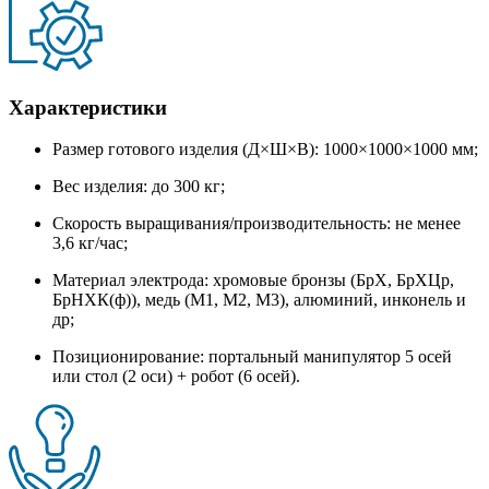
Характеристики
Размер готового изделия (Д×Ш×В): 1000×1000×1000 мм;
Вес изделия: до 300 кг;
Скорость выращивания/производительность: не менее
3,6 кг/час;
Материал электрода: хромовые бронзы (БрХ, БрХЦр,
БрНХК(ф)), медь (М1, М2, М3), алюминий, инконель и
др;
Позиционирование: портальный манипулятор 5 осей
или стол (2 оси) + робот (6 осей).